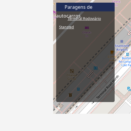
Paragens de
autocarros
Terminal Rodoviário
Stansted