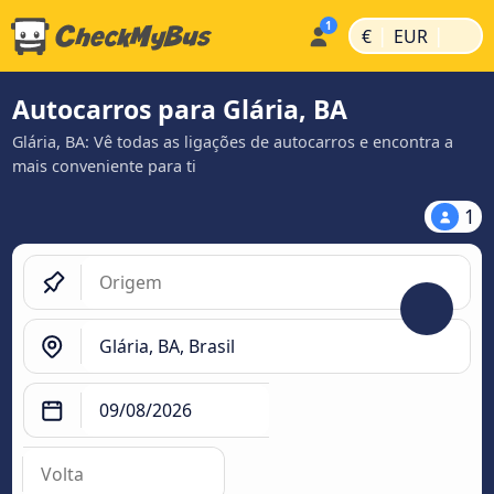
|
|
€
EUR
Autocarros para Glária, BA
Glária, BA: Vê todas as ligações de autocarros e encontra a
mais conveniente para ti
1