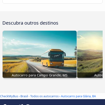
Descubra outros destinos
Autocarro para Campo Grande, MS
Autoca
CheckMyBus
›
Brasil - Todos os autocarros
› Autocarro para Glária, BA