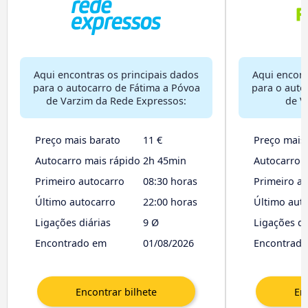
Aqui encontras os principais dados
Aqui encont
para o autocarro de Fátima a Póvoa
para o auto
de Varzim da Rede Expressos:
de V
Preço mais barato
11 €
Preço mais
Autocarro mais rápido
2h 45min
Autocarro 
Primeiro autocarro
08:30 horas
Primeiro a
Último autocarro
22:00 horas
Último aut
Ligações diárias
9 Ø
Ligações di
Encontrado em
01/08/2026
Encontrad