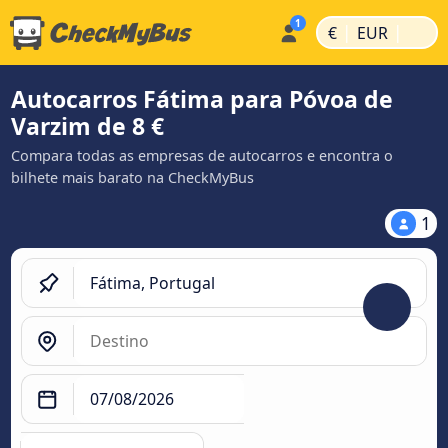
|
|
€
EUR
Autocarros Fátima para Póvoa de
Varzim de 8 €
Compara todas as empresas de autocarros e encontra o
bilhete mais barato na CheckMyBus
1