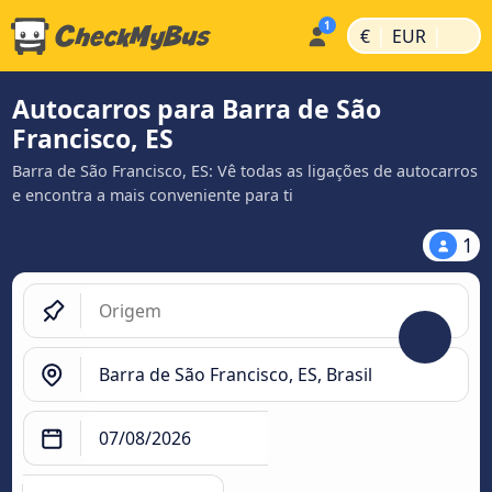
|
|
€
EUR
Autocarros para Barra de São
Francisco, ES
Barra de São Francisco, ES: Vê todas as ligações de autocarros
e encontra a mais conveniente para ti
1