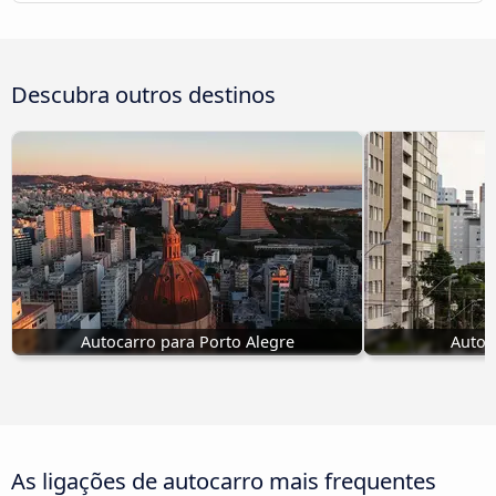
Descubra outros destinos
Autocarro para Porto Alegre
Autoc
As ligações de autocarro mais frequentes