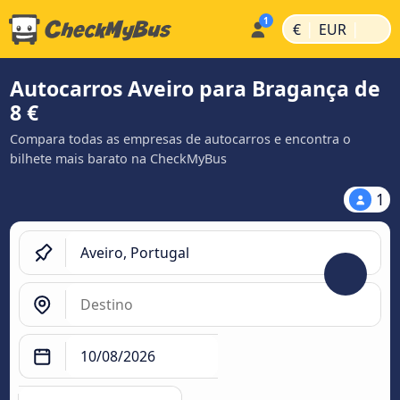
|
|
€
EUR
Autocarros Aveiro para Bragança de
8 €
Compara todas as empresas de autocarros e encontra o
bilhete mais barato na CheckMyBus
1