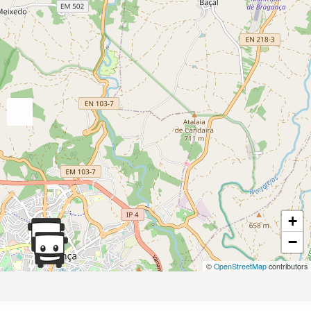
+
−
©
OpenStreetMap
contributors