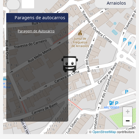
Arraiolos
Paragens de autocarros
Paragem de Autocarro
+
−
©
OpenStreetMap
contributors