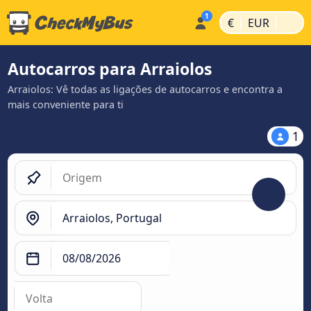
|
|
€
EUR
Autocarros para Arraiolos
Arraiolos: Vê todas as ligações de autocarros e encontra a
mais conveniente para ti
1