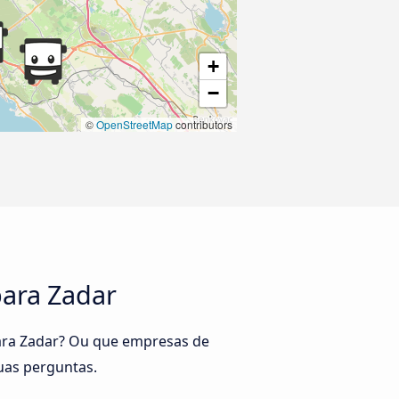
+
−
©
OpenStreetMap
contributors
para Zadar
para Zadar? Ou que empresas de
uas perguntas.