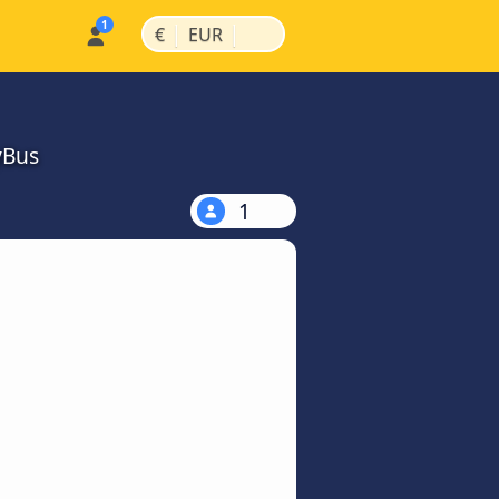
|
|
€
EUR
yBus
1