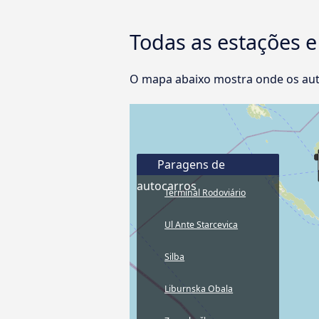
Todas as estações 
O mapa abaixo mostra onde os aut
Paragens de
autocarros
Terminal Rodoviário
Ul Ante Starcevica
Silba
Liburnska Obala