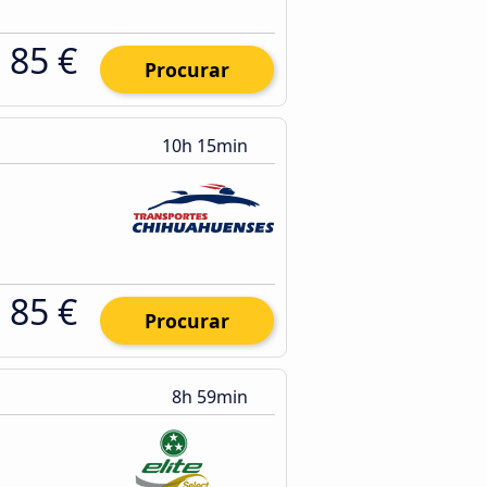
85 €
Procurar
10h 15min
85 €
Procurar
8h 59min