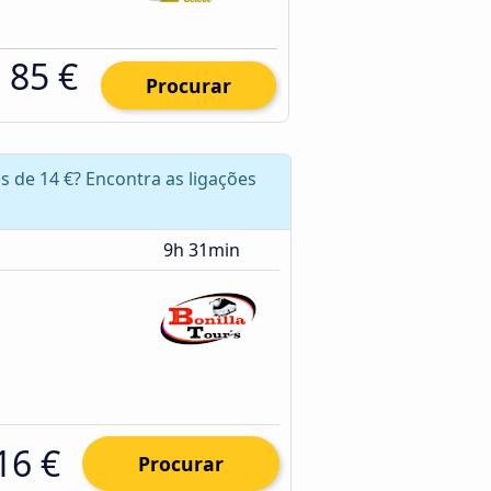
85 €
Procurar
s de 14 €? Encontra as ligações
9h 31min
16 €
Procurar