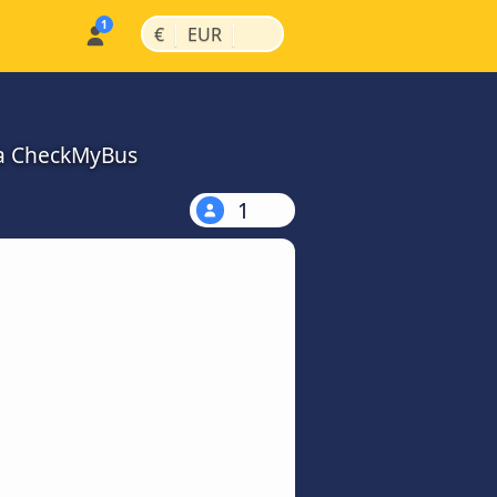
|
|
€
EUR
na CheckMyBus
1