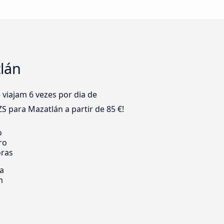
tlán
viajam 6 vezes por dia de
S para Mazatlán a partir de 85 €!
o
ro
oras
ia
m