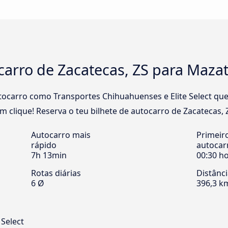
carro de Zacatecas, ZS para Maza
carro como Transportes Chihuahuenses e Elite Select que 
 clique! Reserva o teu bilhete de autocarro de Zacatecas, Z
Autocarro mais
Primeir
rápido
autocar
7h 13min
00:30 h
Rotas diárias
Distânc
6 Ø
396,3 k
 Select