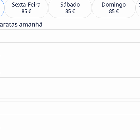
Sexta-Feira
Sábado
Domingo
85 €
85 €
85 €
baratas amanhã
o
o
o