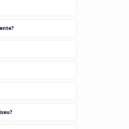
mente?
iseu?