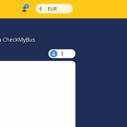
|
|
€
EUR
na CheckMyBus
1