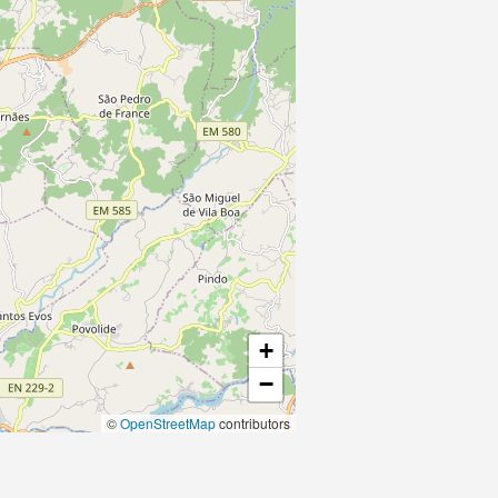
+
−
©
OpenStreetMap
contributors