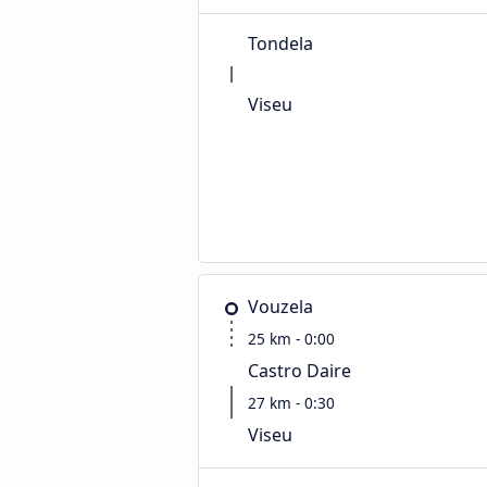
Tondela
Viseu
Vouzela
25 km - 0:00
Castro Daire
27 km - 0:30
Viseu