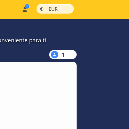
|
|
€
EUR
onveniente para ti
1