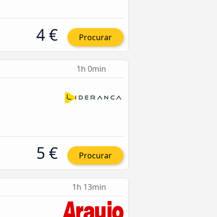
4 €
Procurar
1h 0min
5 €
Procurar
1h 13min