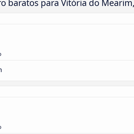
ro baratos para Vitória do Mearim
o
m
o