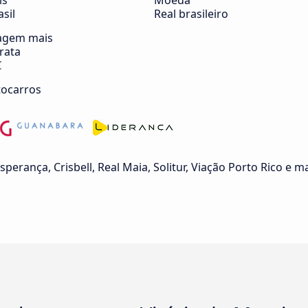
ís
Moeda
asil
Real brasileiro
agem mais
rata
€
tocarros
erança, Crisbell, Real Maia, Solitur, Viação Porto Rico e ma