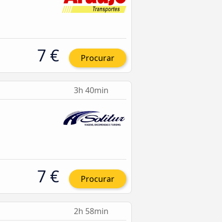
7 €
Procurar
3h 40min
7 €
Procurar
2h 58min