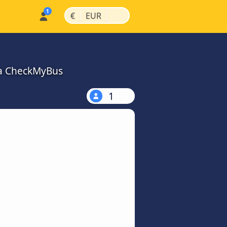
|
|
€
EUR
na CheckMyBus
1