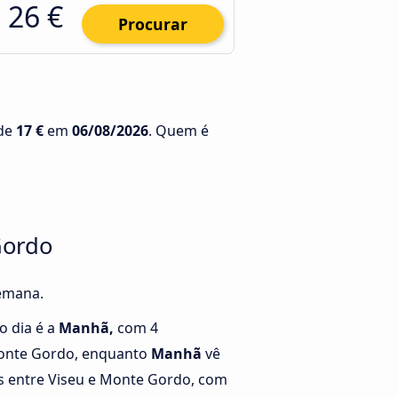
26 €
Procurar
 de
17 €
em
06/08/2026
. Quem é
Gordo
semana.
o dia é a
Manhã,
com 4
Monte Gordo, enquanto
Manhã
vê
s entre Viseu e Monte Gordo, com