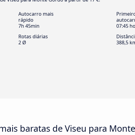
Autocarro mais
Primeir
rápido
autocar
7h 45min
07:45 h
Rotas diárias
Distânc
2 Ø
388,5 k
 mais baratas de Viseu para Mont