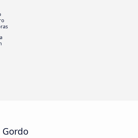
o
ro
oras
ia
m
e Gordo