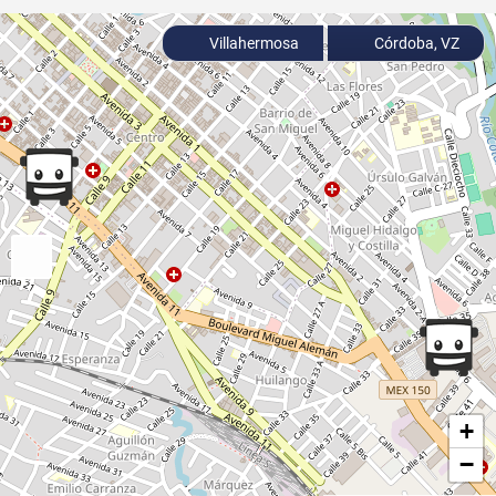
Villahermosa
Córdoba, VZ
+
−