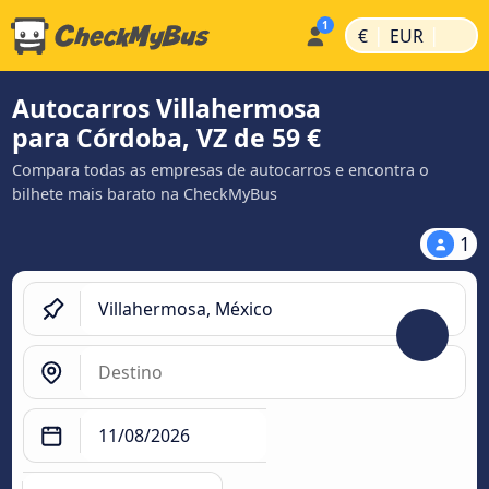
|
|
€
EUR
Autocarros Villahermosa
para Córdoba, VZ de 59 €
Compara todas as empresas de autocarros e encontra o
bilhete mais barato na CheckMyBus
1