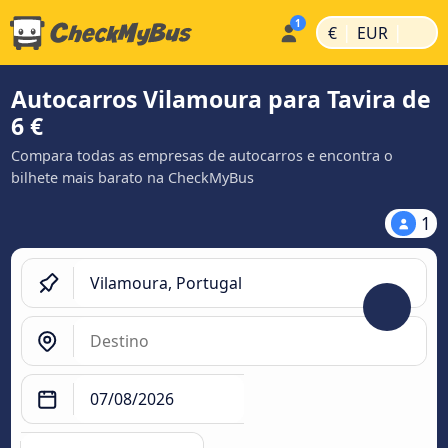
|
|
€
EUR
Autocarros Vilamoura para Tavira de
6 €
Compara todas as empresas de autocarros e encontra o
bilhete mais barato na CheckMyBus
1