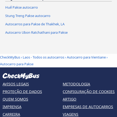
Huế Pakse autocarro
Stung Treng Pakse autocarro
Autocarros para Pakse de Thakhek, LA
Autocarro Ubon Ratchathani para Pakse
CheckMyBus
›
Laos - Todos os autocarros
›
Autocarro para Vientiane
›
Autocarro para Pakse
AVISOS LEGAIS
METODOLOGIA
PROTEÇÃO DE DADOS
CONFIGURAÇÃO DE COOKIES
QUEM SOMOS
ARTIGO
IMPRENSA
EMPRESAS DE AUTOCARROS
CARREIRA
VIAGENS