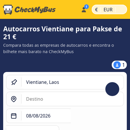
|
|
€
EUR
Autocarros Vientiane para Pakse de
21 €
Compara todas as empresas de autocarros e encontra o
bilhete mais barato na CheckMyBus
1