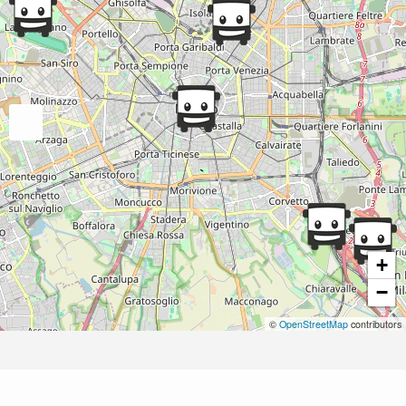
+
−
©
OpenStreetMap
contributors