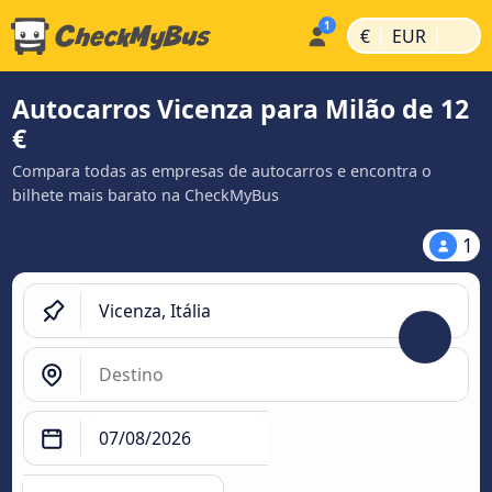
|
|
€
EUR
Autocarros Vicenza para Milão de 12
€
Compara todas as empresas de autocarros e encontra o
bilhete mais barato na CheckMyBus
1