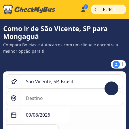
|
|
€
EUR
Como ir de São Vicente, SP para
Mongaguá
Compara Boleias e Autocarros com um clique e encontra a
melhor opção para ti
1