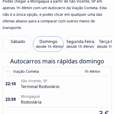
Podes chegar a Mongaguá a partir de São Vicente, SP em
apenas 1h 49min com um Autocarro da Viação Cometa. Esta
não é a única opção, e podes clicar em qualquer uma das
ofertas abaixo para a comparar com outros meios de
transporte.
Sábado
Domingo
Segunda-Feira
Terça-F
desde
1h 49min
desde
1h 49min
desde
1h
Autocarros mais rápidas domingo
Viação Cometa
1h 49min
São Vicente, SP
22:10
Terminal Rodoviário
Mongaguá
23:59
Rodoviária
3 €