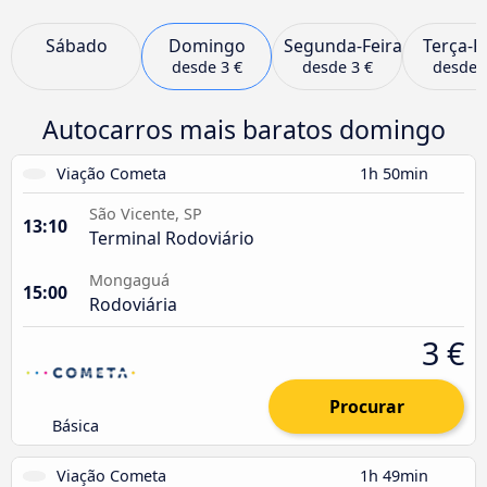
Sábado
Domingo
Segunda-Feira
Terça-F
desde
3 €
desde
3 €
desde
Autocarros mais baratos domingo
Viação Cometa
1h 50min
São Vicente, SP
13:10
Terminal Rodoviário
Mongaguá
15:00
Rodoviária
3 €
Procurar
Básica
Viação Cometa
1h 49min