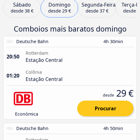
Sábado
Domingo
Segunda-Feira
Terça-F
desde
38 €
desde
29 €
desde
37 €
desde
3
Comboios mais baratos domingo
Deutsche Bahn
4h 30min
Rotterdam
20:50
Estação Central
Colônia
01:20
Estação Central
29 €
desde
Procurar
Económica
Deutsche Bahn
4h 50min
Rotterdam