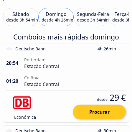
Sábado
Domingo
Segunda-Feira
Terça-F
desde
3h 54min
desde
4h 26min
desde
3h 54min
desde
3h
Comboios mais rápidas domingo
Deutsche Bahn
4h 26min
Rotterdam
20:54
Estação Central
Colônia
01:20
Estação Central
29 €
desde
Procurar
Económica
Deutsche Bahn
4h 30min