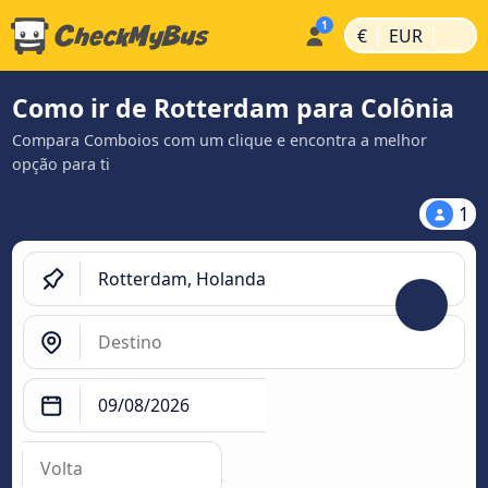
|
|
€
EUR
Como ir de Rotterdam para Colônia
Compara Comboios com um clique e encontra a melhor
opção para ti
1