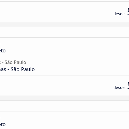
desde
o
eto
 - São Paulo
as - São Paulo
desde
o
eto