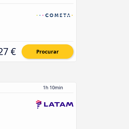
27 €
Procurar
1h 10min