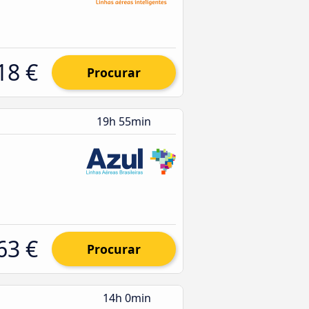
18 €
Procurar
19h 55min
63 €
Procurar
14h 0min