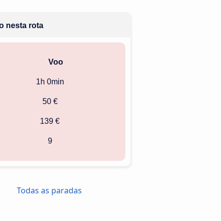
o nesta rota
Voo
1h 0min
50 €
139 €
9
Todas as paradas