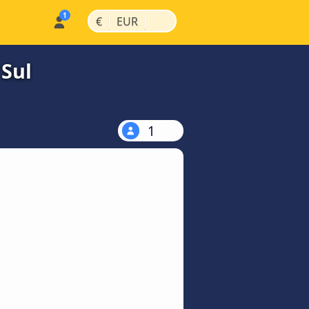
|
|
€
EUR
 Sul
1