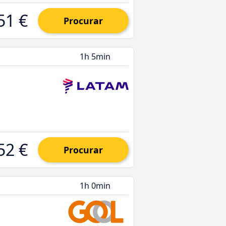
51 €
Procurar
1h 5min
52 €
Procurar
1h 0min