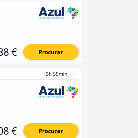
88 €
Procurar
3h 55min
08 €
Procurar