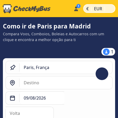
|
|
€
EUR
Como ir de Paris para Madrid
Compara Voos, Comboios, Boleias e Autocarros com um
clique e encontra a melhor opção para ti
1