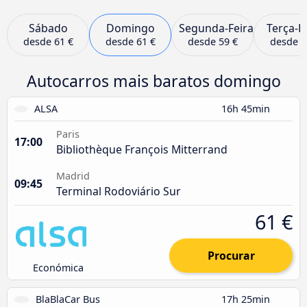
Sábado
Domingo
Segunda-Feira
Terça-F
desde
61 €
desde
61 €
desde
59 €
desde
5
Autocarros mais baratos domingo
ALSA
16h 45min
Paris
17:00
Bibliothèque François Mitterrand
Madrid
09:45
Terminal Rodoviário Sur
61 €
Procurar
Económica
BlaBlaCar Bus
17h 25min