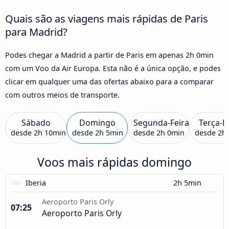
Quais são as viagens mais rápidas de Paris
para Madrid?
Podes chegar a Madrid a partir de Paris em apenas 2h 0min
com um Voo da Air Europa. Esta não é a única opção, e podes
clicar em qualquer uma das ofertas abaixo para a comparar
com outros meios de transporte.
Sábado
Domingo
Segunda-Feira
Terça-F
desde
2h 10min
desde
2h 5min
desde
2h 0min
desde
2h
Voos mais rápidas domingo
Iberia
2h 5min
Aeroporto Paris Orly
07:25
Aeroporto Paris Orly