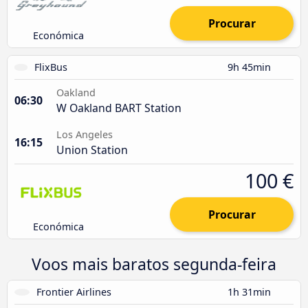
Procurar
Económica
FlixBus
9h 45min
Oakland
06:30
W Oakland BART Station
Los Angeles
16:15
Union Station
100 €
Procurar
Económica
Voos mais baratos segunda-feira
Frontier Airlines
1h 31min