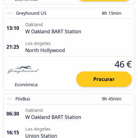
Greyhound US
8h 15min
Oakland
13:10
W Oakland BART Station
Los Angeles
21:25
North Hollywood
46 €
Procurar
Económica
FlixBus
9h 45min
Oakland
06:30
W Oakland BART Station
Los Angeles
16:15
Union Station