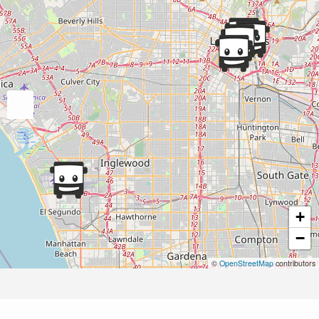
+
−
©
OpenStreetMap
contributors