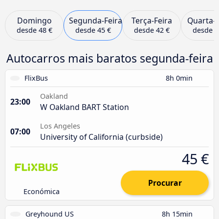
Domingo
Segunda-Feira
Terça-Feira
Quarta-F
desde
48 €
desde
45 €
desde
42 €
desde
2
Autocarros mais baratos segunda-feira
FlixBus
8h 0min
Oakland
23:00
W Oakland BART Station
Los Angeles
07:00
University of California (curbside)
45 €
Procurar
Económica
Greyhound US
8h 15min