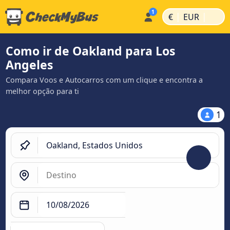
|
|
€
EUR
Como ir de Oakland para Los
Angeles
Compara Voos e Autocarros com um clique e encontra a
melhor opção para ti
1