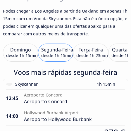
Podes chegar a Los Angeles a partir de Oakland em apenas 1h
15min com um Voo da Skyscanner. Esta não é a única opção, e
podes clicar em qualquer uma das ofertas abaixo para a
comparar com outros meios de transporte.
Domingo
Segunda-Feira
Terça-Feira
Quarta-F
desde
1h 15min
desde
1h 15min
desde
1h 23min
desde
1h
Voos mais rápidas segunda-feira
Skyscanner
1h 15min
Aeroporto Concord
12:45
Aeroporto Concord
Hollywood Burbank Airport
14:00
Aeroporto Hollywood Burbank