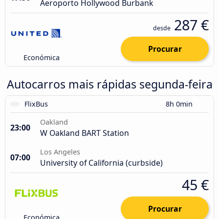
Aeroporto Hollywood Burbank
287 €
desde
Procurar
Económica
Autocarros mais rápidas segunda-feira
FlixBus
8h 0min
Oakland
23:00
W Oakland BART Station
Los Angeles
07:00
University of California (curbside)
45 €
Procurar
Económica