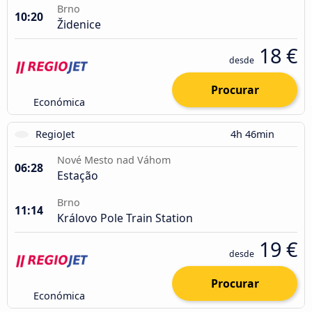
Brno
10:20
Židenice
18 €
desde
Procurar
Económica
RegioJet
4h 46min
Nové Mesto nad Váhom
06:28
Estação
Brno
11:14
Královo Pole Train Station
19 €
desde
Procurar
Económica