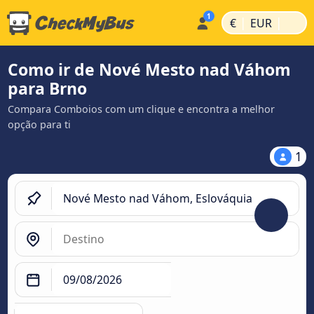
|
|
€
EUR
Como ir de Nové Mesto nad Váhom
para Brno
Compara Comboios com um clique e encontra a melhor
opção para ti
1