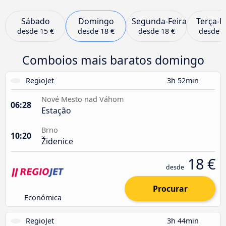
Sábado
Domingo
Segunda-Feira
Terça-F
desde
15 €
desde
18 €
desde
18 €
desde
1
Comboios mais baratos domingo
RegioJet
3h 52min
Nové Mesto nad Váhom
06:28
Estação
Brno
10:20
Židenice
18 €
desde
Procurar
Económica
RegioJet
3h 44min