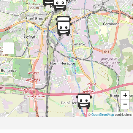
+
−
©
OpenStreetMap
contributors