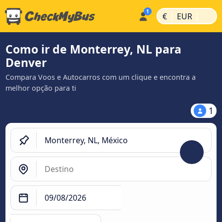
|
|
€
EUR
Como ir de Monterrey, NL para
Denver
Compara Voos e Autocarros com um clique e encontra a
melhor opção para ti
1