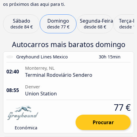
os próximos dias aqui para ti.
Sábado
Domingo
Segunda-Feira
Terça-F
desde
84 €
desde
77 €
desde
68 €
desde
1
Autocarros mais baratos domingo
Greyhound Lines Mexico
30h 15min
Monterrey, NL
02:40
Terminal Rodoviário Sendero
Denver
08:55
Union Station
77 €
Procurar
Económica