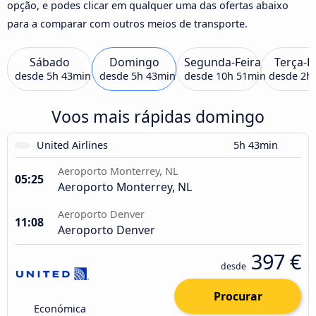
opção, e podes clicar em qualquer uma das ofertas abaixo
para a comparar com outros meios de transporte.
Sábado
Domingo
Segunda-Feira
Terça-F
desde
5h 43min
desde
5h 43min
desde
10h 51min
desde
2h
Voos mais rápidas domingo
United Airlines
5h 43min
Aeroporto Monterrey, NL
05:25
Aeroporto Monterrey, NL
Aeroporto Denver
11:08
Aeroporto Denver
397 €
desde
Procurar
Económica