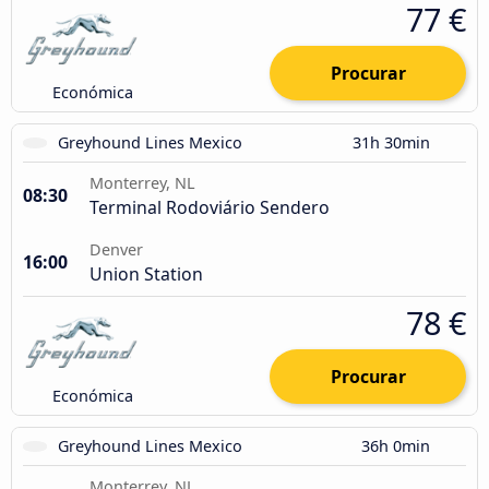
77 €
Procurar
Económica
Greyhound Lines Mexico
31h 30min
Monterrey, NL
08:30
Terminal Rodoviário Sendero
Denver
16:00
Union Station
78 €
Procurar
Económica
Greyhound Lines Mexico
36h 0min
Monterrey, NL