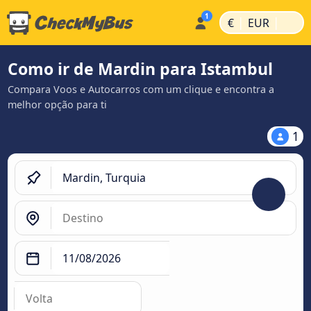
|
|
€
EUR
Como ir de Mardin para Istambul
Compara Voos e Autocarros com um clique e encontra a
melhor opção para ti
1