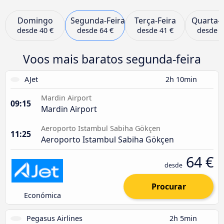
Domingo
Segunda-Feira
Terça-Feira
Quarta-F
desde
40 €
desde
64 €
desde
41 €
desde
6
Voos mais baratos segunda-feira
AJet
2h 10min
Mardin Airport
09:15
Mardin Airport
Aeroporto Istambul Sabiha Gökçen
11:25
Aeroporto Istambul Sabiha Gökçen
64 €
desde
Procurar
Económica
Pegasus Airlines
2h 5min