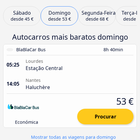
Sábado
Domingo
Segunda-Feira
Terça-F
desde
45 €
desde
53 €
desde
68 €
desde
5
Autocarros mais baratos domingo
BlaBlaCar Bus
8h 40min
Lourdes
05:25
Estação Central
Nantes
14:05
Haluchère
53 €
Procurar
Económica
Mostrar todas as viagens para domingo