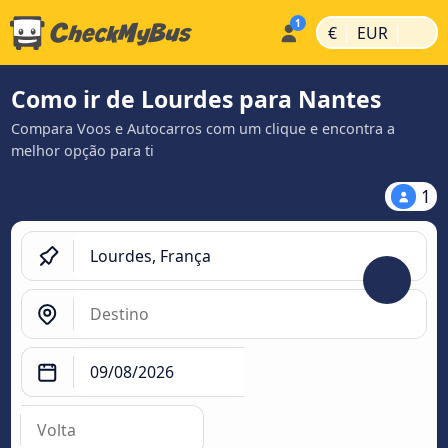
|
|
€
EUR
Como ir de Lourdes para Nantes
Compara Voos e Autocarros com um clique e encontra a
melhor opção para ti
1