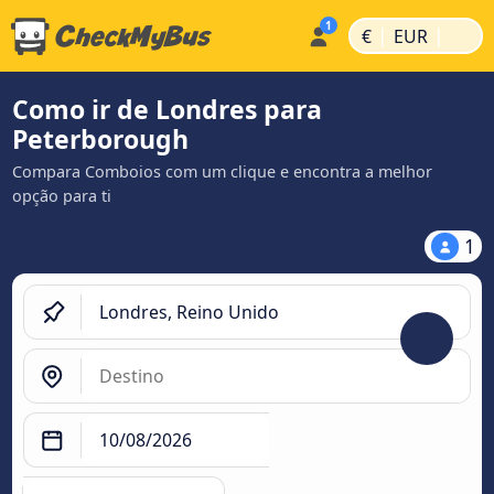
|
|
€
EUR
Como ir de Londres para
Peterborough
Compara Comboios com um clique e encontra a melhor
opção para ti
1