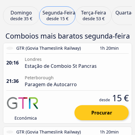
Domingo
Segunda-Feira
Terça-Feira
Quarta-F
desde
35 €
desde
15 €
desde
53 €
Comboios mais baratos segunda-feira
GTR (Govia Thameslink Railway)
1h 20min
Londres
20:16
Estação de Comboio St Pancras
Peterborough
21:36
Paragem de Autocarro
15 €
desde
Procurar
Económica
GTR (Govia Thameslink Railway)
1h 20min