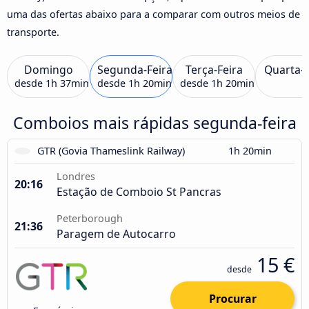
uma das ofertas abaixo para a comparar com outros meios de
transporte.
Domingo
Segunda-Feira
Terça-Feira
Quarta-F
desde
1h 37min
desde
1h 20min
desde
1h 20min
Comboios mais rápidas segunda-feira
GTR (Govia Thameslink Railway)
1h 20min
Londres
20:16
Estação de Comboio St Pancras
Peterborough
21:36
Paragem de Autocarro
15 €
desde
Procurar