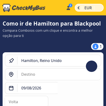
|
|
€
EUR
Como ir de Hamilton para Blackpool
Compara Comboios com um clique e encontra a melhor
opção para ti
1