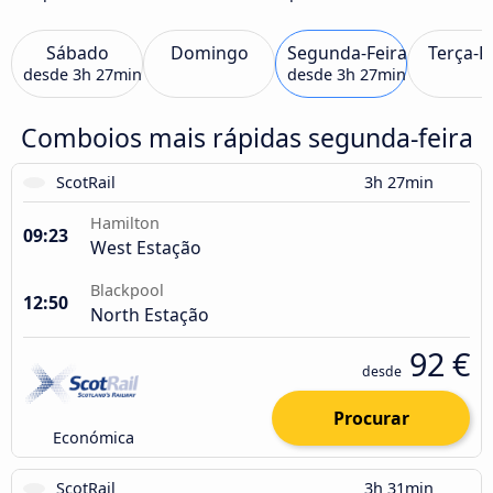
Sábado
Domingo
Segunda-Feira
Terça-F
desde
3h 27min
desde
3h 27min
Comboios mais rápidas segunda-feira
ScotRail
3h 27min
Hamilton
09:23
West Estação
Blackpool
12:50
North Estação
92 €
desde
Procurar
Económica
ScotRail
3h 31min