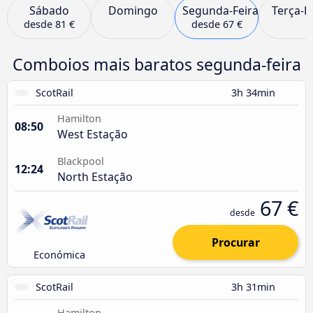
Sábado
Domingo
Segunda-Feira
Terça-F
desde
81 €
desde
67 €
Comboios mais baratos segunda-feira
ScotRail
3h 34min
Hamilton
08:50
West Estação
Blackpool
12:24
North Estação
67 €
desde
Procurar
Económica
ScotRail
3h 31min
Hamilton