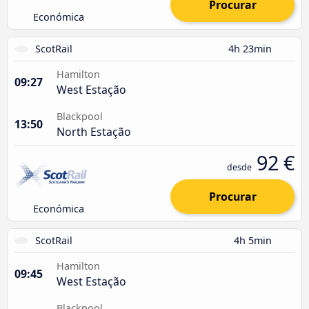
Procurar
Económica
ScotRail
4h 23min
Hamilton
09:27
West Estação
Blackpool
13:50
North Estação
92 €
desde
Procurar
Económica
ScotRail
4h 5min
Hamilton
09:45
West Estação
Blackpool