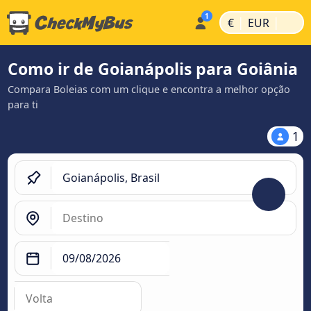
|
|
€
EUR
Como ir de Goianápolis para Goiânia
Compara Boleias com um clique e encontra a melhor opção
para ti
1