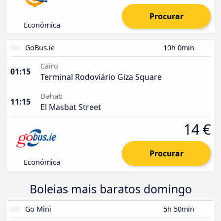
Procurar
Económica
GoBus.ie
10h 0min
Cairo
01:15
Terminal Rodoviário Giza Square
Dahab
11:15
El Masbat Street
14 €
Procurar
Económica
Boleias mais baratos domingo
Go Mini
5h 50min