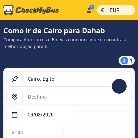
|
|
€
EUR
Como ir de Cairo para Dahab
Compara Autocarros e Boleias com um clique e encontra a
melhor opção para ti
1