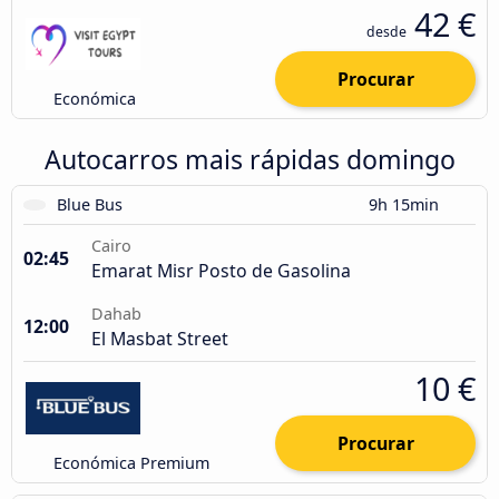
42 €
desde
Procurar
Económica
Autocarros mais rápidas domingo
Blue Bus
9h 15min
Cairo
02:45
Emarat Misr Posto de Gasolina
Dahab
12:00
El Masbat Street
10 €
Procurar
Económica Premium