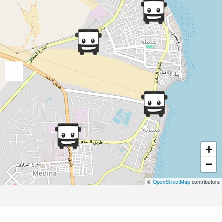
+
−
©
OpenStreetMap
contributors