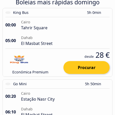
Boleias mais rápidas domingo
King Bus
5h 0min
Cairo
00:00
Tahrir Square
Dahab
05:00
El Masbat Street
28 €
desde
Procurar
Económica Premium
Go Mini
5h 50min
Cairo
00:20
Estação Nasr City
Dahab
06:10
El Masbat Street