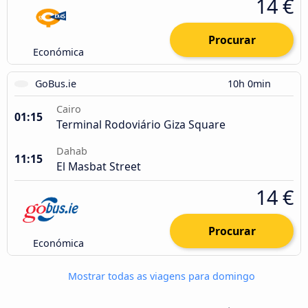
14 €
Procurar
Económica
GoBus.ie
10h 0min
Cairo
01:15
Terminal Rodoviário Giza Square
Dahab
11:15
El Masbat Street
14 €
Procurar
Económica
Mostrar todas as viagens para domingo