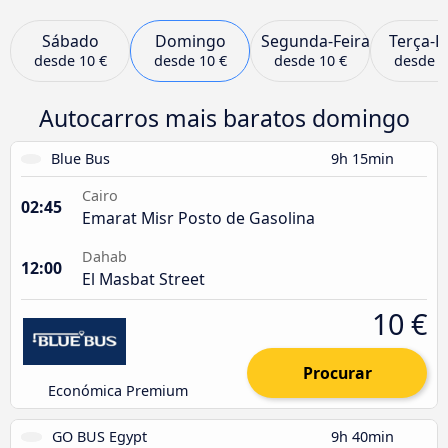
Sábado
Domingo
Segunda-Feira
Terça-F
desde
10 €
desde
10 €
desde
10 €
desde
1
Autocarros mais baratos domingo
Blue Bus
9h 15min
Cairo
02:45
Emarat Misr Posto de Gasolina
Dahab
12:00
El Masbat Street
10 €
Procurar
Económica Premium
GO BUS Egypt
9h 40min