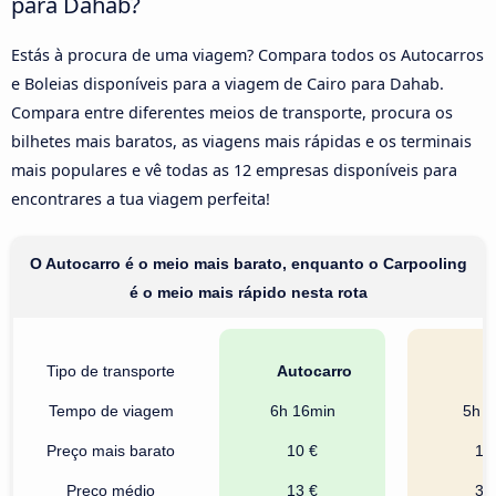
para Dahab?
Estás à procura de uma viagem? Compara todos os Autocarros
e Boleias disponíveis para a viagem de Cairo para Dahab.
Compara entre diferentes meios de transporte, procura os
bilhetes mais baratos, as viagens mais rápidas e os terminais
mais populares e vê todas as 12 empresas disponíveis para
encontrares a tua viagem perfeita!
O Autocarro é o meio mais barato, enquanto o Carpooling
é o meio mais rápido nesta rota
Tipo de transporte
Autocarro
Ca
Tempo de viagem
6h 16min
5h 0
Preço mais barato
10 €
13
Preço médio
13 €
32