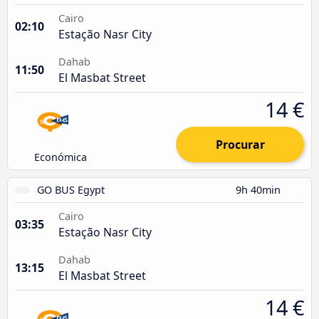
Cairo
02:10
Estação Nasr City
Dahab
11:50
El Masbat Street
14 €
Procurar
Económica
GO BUS Egypt
9h 40min
Cairo
03:35
Estação Nasr City
Dahab
13:15
El Masbat Street
14 €