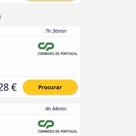
a
7h 36min
28 €
Procurar
4h 44min