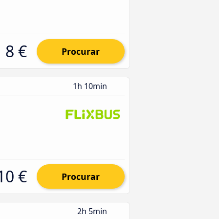
8 €
Procurar
1h 10min
10 €
Procurar
2h 5min