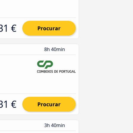
31 €
Procurar
8h 40min
31 €
Procurar
3h 40min