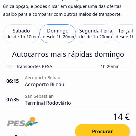
única opção, e podes clicar em qualquer uma das ofertas
abaixo para a comparar com outros meios de transporte.
Sábado
Domingo
Segunda-Feira
Terça-F
desde
1h 10min
desde
1h 20min
desde
1h 20min
desde
1h
Autocarros mais rápidas domingo
Transportes PESA
1h 20min
Aeroporto Bilbau
06:15
Aeroporto Bilbau
San Sebastián
07:35
Terminal Rodoviário
14 €
Procurar