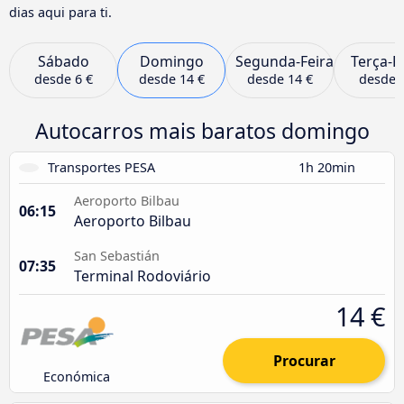
dias aqui para ti.
Sábado
Domingo
Segunda-Feira
Terça-F
desde
6 €
desde
14 €
desde
14 €
desde
Autocarros mais baratos domingo
Transportes PESA
1h 20min
Aeroporto Bilbau
06:15
Aeroporto Bilbau
San Sebastián
07:35
Terminal Rodoviário
14 €
Procurar
Económica