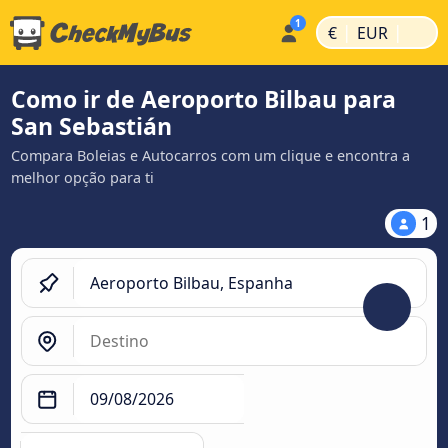
|
|
€
EUR
Como ir de Aeroporto Bilbau para
San Sebastián
Compara Boleias e Autocarros com um clique e encontra a
melhor opção para ti
1