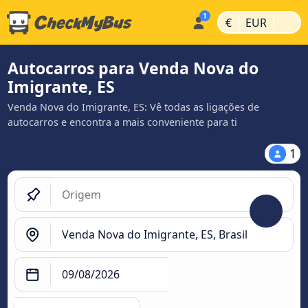
|
|
€
EUR
Autocarros para Venda Nova do
Imigrante, ES
Venda Nova do Imigrante, ES: Vê todas as ligações de
autocarros e encontra a mais conveniente para ti
1