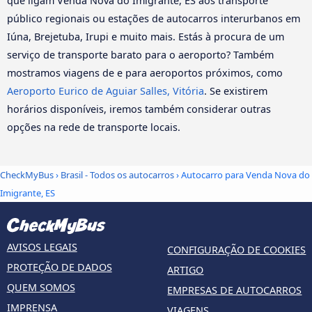
que ligam Venda Nova do Imigrante, ES aos transporte
público regionais ou estações de autocarros interurbanos em
Iúna, Brejetuba, Irupi e muito mais. Estás à procura de um
serviço de transporte barato para o aeroporto? Também
mostramos viagens de e para aeroportos próximos, como
Aeroporto Eurico de Aguiar Salles, Vitória
. Se existirem
horários disponíveis, iremos também considerar outras
opções na rede de transporte locais.
CheckMyBus
›
Brasil - Todos os autocarros
› Autocarro para Venda Nova do
Imigrante, ES
AVISOS LEGAIS
CONFIGURAÇÃO DE COOKIES
PROTEÇÃO DE DADOS
ARTIGO
QUEM SOMOS
EMPRESAS DE AUTOCARROS
IMPRENSA
VIAGENS