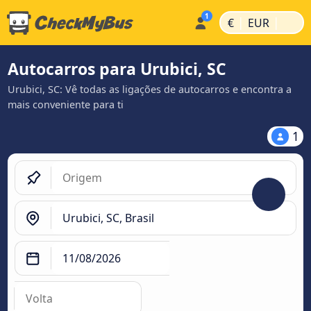
|
|
€
EUR
Autocarros para Urubici, SC
Urubici, SC: Vê todas as ligações de autocarros e encontra a
mais conveniente para ti
1