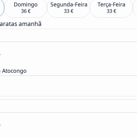
Domingo
Segunda-Feira
Terça-Feira
36 €
33 €
33 €
baratas amanhã
o
o Atocongo
o