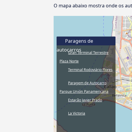
O mapa abaixo mostra onde os aut
Paragens de
autocarros
Gran Terminal Terrestre
Plaza Norte
Terminal Rodoviário Flores
Paragem de Autocarro
Parque Unión Panamericana
Estação Javier Prado
La Victoria