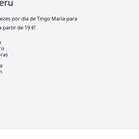
Peru
zes por dia de Tingo María para
 partir de 19 €!
o
ro
oras
ia
m