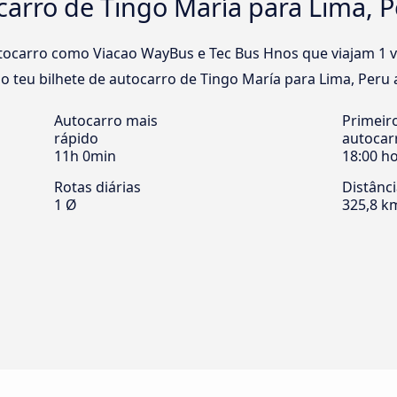
carro de Tingo María para Lima, 
ocarro como Viacao WayBus e Tec Bus Hnos que viajam 1 ve
 teu bilhete de autocarro de Tingo María para Lima, Peru a
Autocarro mais
Primeir
rápido
autocar
11h 0min
18:00 h
Rotas diárias
Distânc
1 Ø
325,8 k