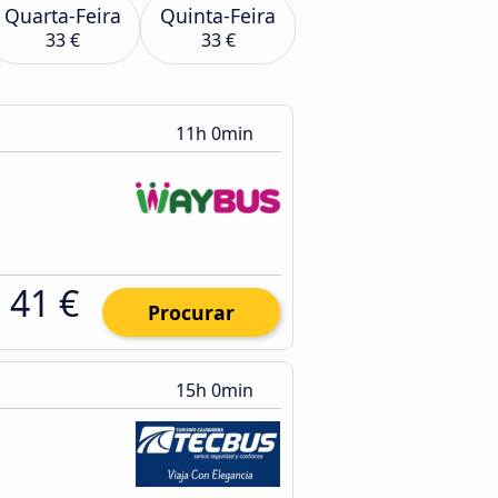
Quarta-Feira
Quinta-Feira
33 €
33 €
11h 0min
41 €
Procurar
15h 0min