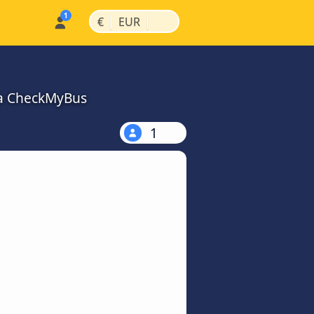
|
|
€
EUR
na CheckMyBus
1