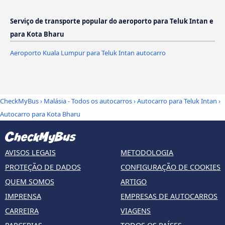
Serviço de transporte popular do aeroporto para Teluk Intan e
para Kota Bharu
Aeroporto Kuala Lumpur para Teluk Intan autocarro
CheckMyBus
›
Malásia - Todos os autocarros
›
Autocarro para Teluk Intan
›
Autocarro para Kota Bharu
AVISOS LEGAIS
METODOLOGIA
PROTEÇÃO DE DADOS
CONFIGURAÇÃO DE COOKIES
QUEM SOMOS
ARTIGO
IMPRENSA
EMPRESAS DE AUTOCARROS
CARREIRA
VIAGENS