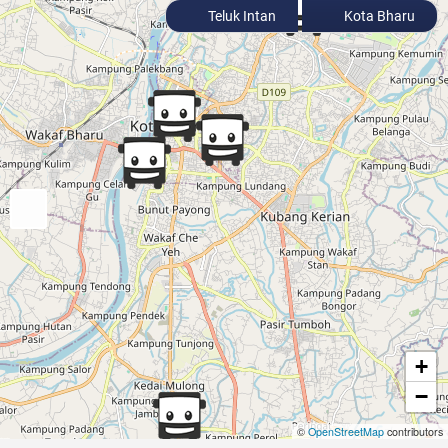
Teluk Intan
Kota Bharu
+
−
©
OpenStreetMap
contributors