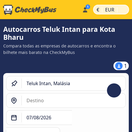
|
|
€
EUR
Autocarros Teluk Intan para Kota
Bharu
Compara todas as empresas de autocarros e encontra o
bilhete mais barato na CheckMyBus
1