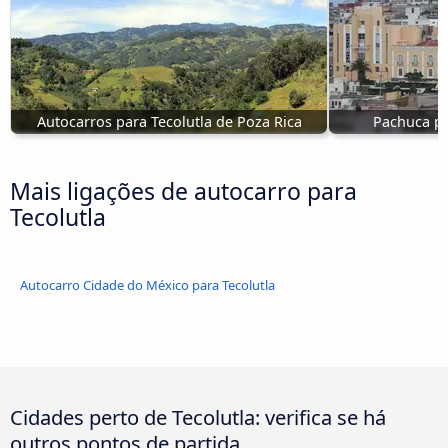
Autocarros para Tecolutla de Poza Rica
Pachuca pa
Mais ligações de autocarro para
Tecolutla
Autocarro Cidade do México para Tecolutla
Cidades perto de Tecolutla: verifica se há
outros pontos de partida