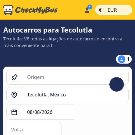
|
|
€
EUR
Autocarros para Tecolutla
Tecolutla: Vê todas as ligações de autocarros e encontra a
mais conveniente para ti
1