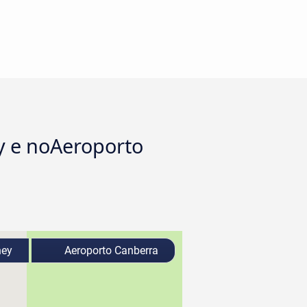
y e noAeroporto
ey
Aeroporto Canberra