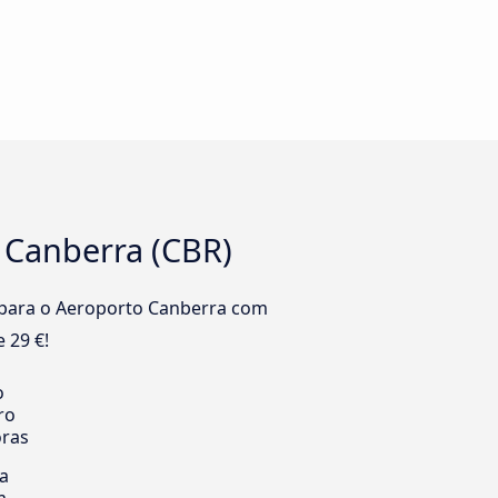
 Canberra (CBR)
 para o Aeroporto Canberra com
 29 €!
o
ro
oras
ia