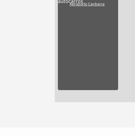
autocarros
Aeroporto Canberra