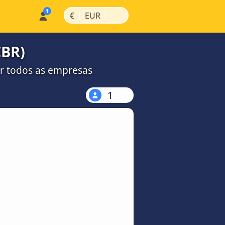
|
|
€
EUR
CBR)
r todos as empresas
1