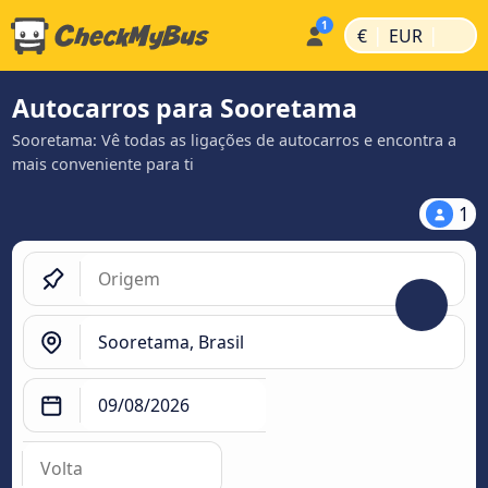
|
|
€
EUR
Autocarros para Sooretama
Sooretama: Vê todas as ligações de autocarros e encontra a
mais conveniente para ti
1