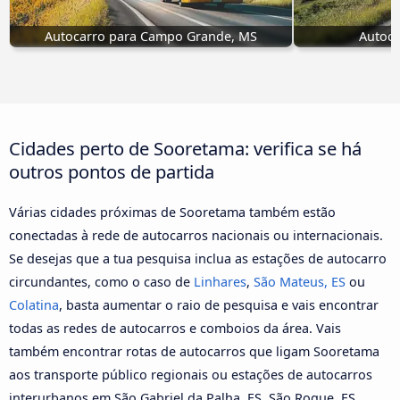
Autocarro para Campo Grande, MS
Autoca
Cidades perto de Sooretama: verifica se há
outros pontos de partida
Várias cidades próximas de Sooretama também estão
conectadas à rede de autocarros nacionais ou internacionais.
Se desejas que a tua pesquisa inclua as estações de autocarro
circundantes, como o caso de
Linhares
,
São Mateus, ES
ou
Colatina
, basta aumentar o raio de pesquisa e vais encontrar
todas as redes de autocarros e comboios da área. Vais
também encontrar rotas de autocarros que ligam Sooretama
aos transporte público regionais ou estações de autocarros
interurbanos em São Gabriel da Palha, ES, São Roque, ES,