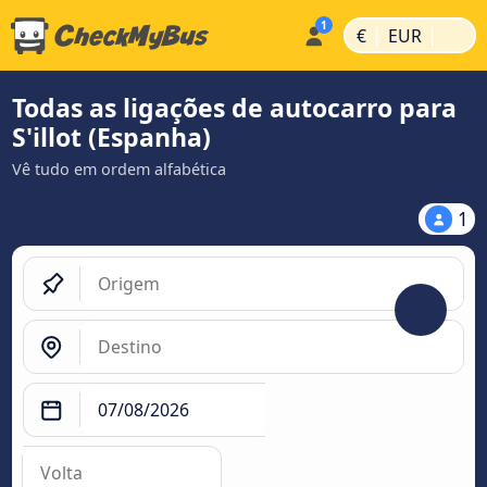
|
|
€
EUR
Todas as ligações de autocarro para
S'illot (Espanha)
Vê tudo em ordem alfabética
1