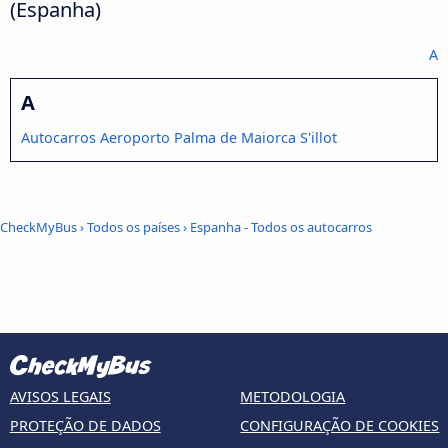
(Espanha)
A
A
Autocarros Aeroporto Palma de Maiorca S'illot
CheckMyBus
›
Todos os países
›
Espanha - Todos os autocarros
AVISOS LEGAIS
METODOLOGIA
PROTEÇÃO DE DADOS
CONFIGURAÇÃO DE COOKIES