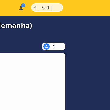
|
|
€
EUR
Alemanha)
1