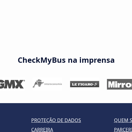
CheckMyBus na imprensa
PROTEÇÃO DE DADOS
QUEM 
CARREIRA
PARCER