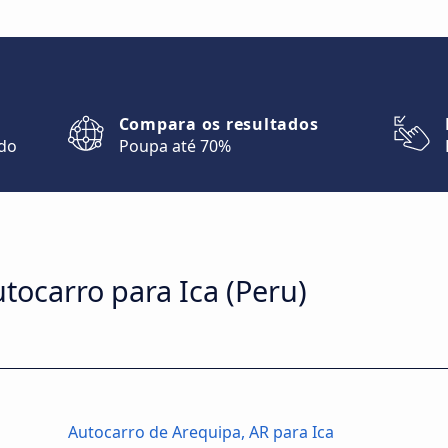
Compara os resultados
ndo
Poupa até 70%
utocarro para Ica (Peru)
Autocarro de Arequipa, AR para Ica