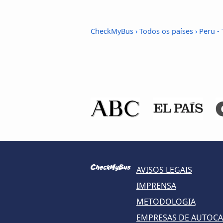
CheckMyBus
›
Todos os países
›
Peru -
AVISOS LEGAIS
IMPRENSA
METODOLOGIA
EMPRESAS DE AUTOC