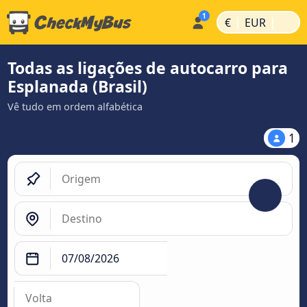
|
|
€
EUR
Todas as ligações de autocarro para
Esplanada (Brasil)
Vê tudo em ordem alfabética
1