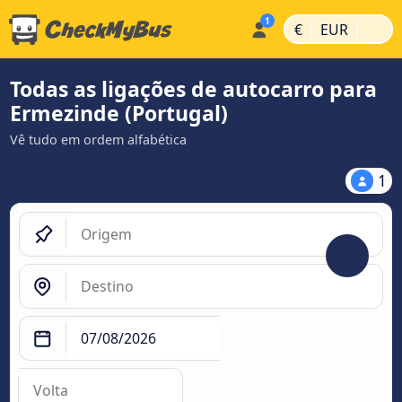
|
|
€
EUR
Todas as ligações de autocarro para
Ermezinde (Portugal)
Vê tudo em ordem alfabética
1