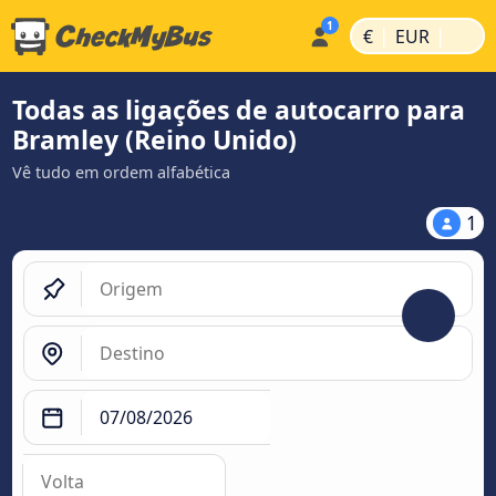
|
|
€
EUR
Todas as ligações de autocarro para
Bramley (Reino Unido)
Vê tudo em ordem alfabética
1