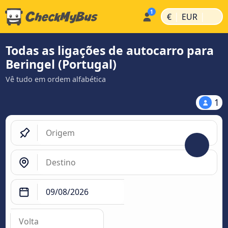
|
|
€
EUR
Todas as ligações de autocarro para
Beringel (Portugal)
Vê tudo em ordem alfabética
1