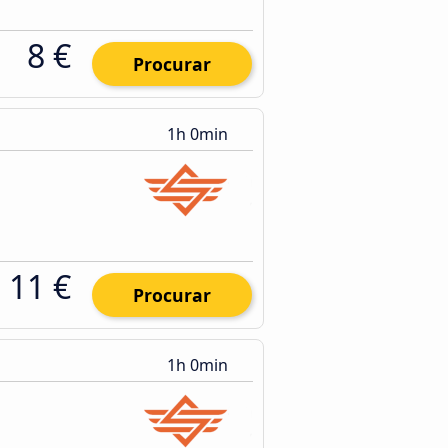
8 €
Procurar
1h 0min
11 €
Procurar
1h 0min