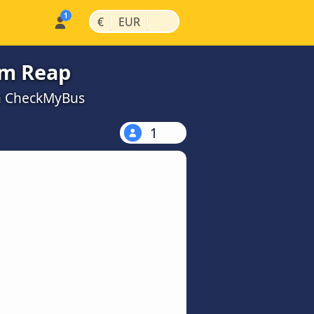
|
|
€
EUR
em Reap
 a CheckMyBus
1