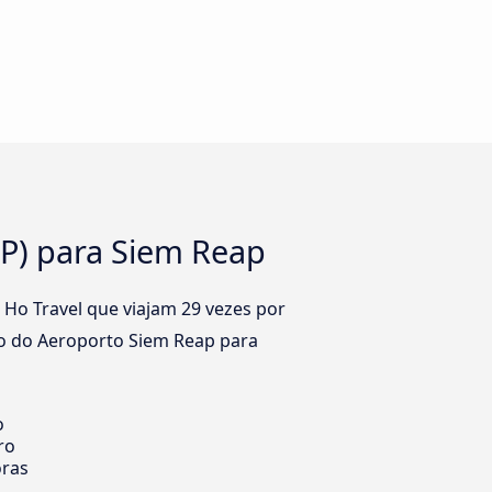
EP) para Siem Reap
Ho Travel que viajam 29 vezes por
ro do Aeroporto Siem Reap para
o
ro
oras