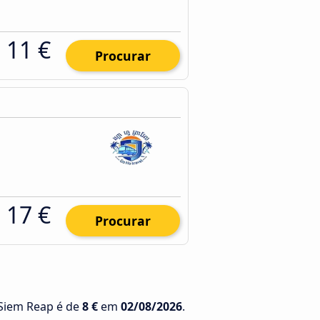
11 €
Procurar
17 €
Procurar
 Siem Reap é de
8 €
em
02/08/2026
.