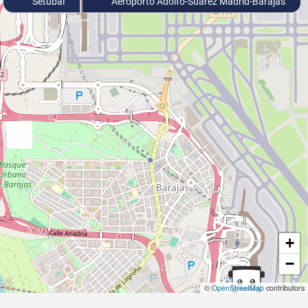
Setúbal
Aeroporto Adolfo-Suárez Madrid-Barajas
+
−
©
OpenStreetMap
contributors