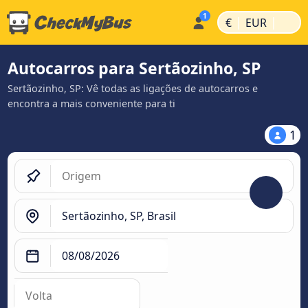
|
|
€
EUR
Autocarros para Sertãozinho, SP
Sertãozinho, SP: Vê todas as ligações de autocarros e
encontra a mais conveniente para ti
1