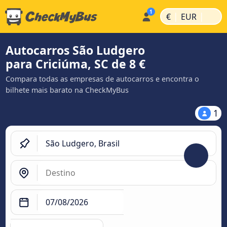
|
|
€
EUR
Autocarros São Ludgero
para Criciúma, SC de 8 €
Compara todas as empresas de autocarros e encontra o
bilhete mais barato na CheckMyBus
1