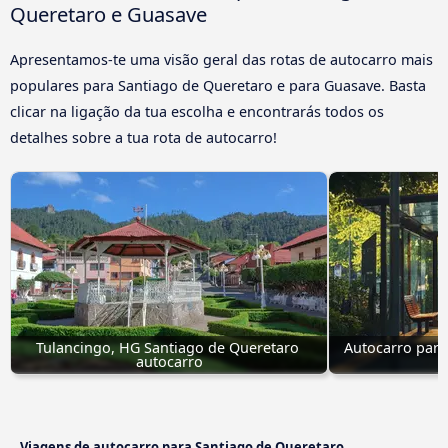
Queretaro e Guasave
Apresentamos-te uma visão geral das rotas de autocarro mais
populares para Santiago de Queretaro e para Guasave. Basta
clicar na ligação da tua escolha e encontrarás todos os
detalhes sobre a tua rota de autocarro!
Tulancingo, HG Santiago de Queretaro 
Autocarro para
autocarro
H
Viagens de autocarro para Santiago de Queretaro