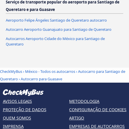
Serviço de transporte popular do aeroporto para Santiago de
Queretaro e para Guasave
Aeroporto Felipe Ángeles Santiago de Queretaro autocarro
Autocarro Aeroporto Guanajuato para Santiago de Queretaro
Autocarros Aeroporto Cidade do México para Santiago de
Queretaro
CheckMyBus
›
México - Todos os autocarros
›
Autocarro para Santiago de
Queretaro
›
Autocarro para Guasave
AVISOS LEGAIS
METODOLOGIA
PROTEÇÃO DE DADOS
CONFIGURAÇÃO DE COOKIES
QUEM SOMOS
ARTIGO
IMPRENSA
EMPRESAS DE AUTOCARROS