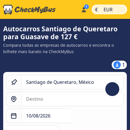
|
|
€
EUR
Autocarros Santiago de Queretaro
para Guasave de 127 €
Compara todas as empresas de autocarros e encontra o
bilhete mais barato na CheckMyBus
1