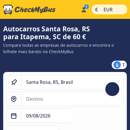
|
|
€
EUR
Autocarros Santa Rosa, RS
para Itapema, SC de 60 €
Compara todas as empresas de autocarros e encontra o
bilhete mais barato na CheckMyBus
1